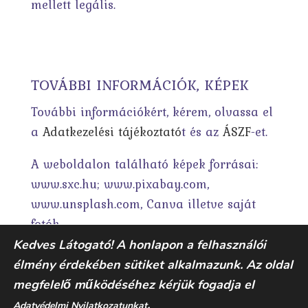
mellett legális.
TOVÁBBI INFORMÁCIÓK, KÉPEK
További információkért, kérem, olvassa el
a
Adatkezelési tájékoztató
t és az
ÁSZF
-et.
A weboldalon található képek forrásai:
www.sxc.hu; www.pixabay.com,
www.unsplash.com, Canva illetve saját
fotók.
Kedves Látogató! A honlapon a felhasználói
élmény érdekében sütiket alkalmazunk. Az oldal
megfelelő működéséhez kérjük fogadja el
.
Adatvédelmi Nyilatkozatunkat