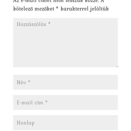
Az e-mail címet nem tesszük közzé.
A
kötelező mezőket
*
karakterrel jelöltük