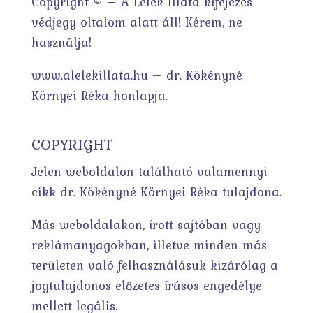
Copyright © – A Lélek Illata kifejezés
védjegy oltalom alatt áll! Kérem, ne
használja!
www.alelekillata.hu – dr. Kökényné
Környei Réka honlapja.
COPYRIGHT
Jelen weboldalon található valamennyi
cikk dr. Kökényné Környei Réka tulajdona.
Más weboldalakon, írott sajtóban vagy
reklámanyagokban, illetve minden más
területen való felhasználásuk kizárólag a
jogtulajdonos előzetes írásos engedélye
mellett legális.