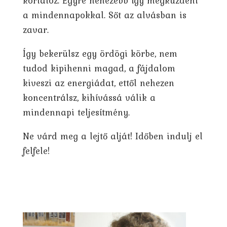
korlátoz. Egyre nehezebb így megküzdeni
a mindennapokkal. Sőt az alvásban is
zavar.
Így bekerülsz egy ördögi körbe, nem
tudod kipihenni magad, a fájdalom
kiveszi az energiádat, ettől nehezen
koncentrálsz, kihívássá válik a
mindennapi teljesítmény.
Ne várd meg a lejtő alját! Időben indulj el
felfele!