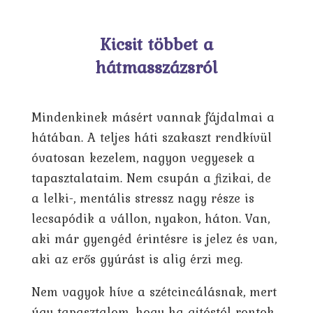
Kicsit többet a
hátmasszázsról
Mindenkinek másért vannak fájdalmai a
hátában. A teljes háti szakaszt rendkívül
óvatosan kezelem, nagyon vegyesek a
tapasztalataim. Nem csupán a fizikai, de
a lelki-, mentális stressz nagy része is
lecsapódik a vállon, nyakon, háton. Van,
aki már gyengéd érintésre is jelez és van,
aki az erős gyúrást is alig érzi meg.
Nem vagyok híve a szétcincálásnak, mert
úgy tapasztalom, hogy ha ajtóstól rontok