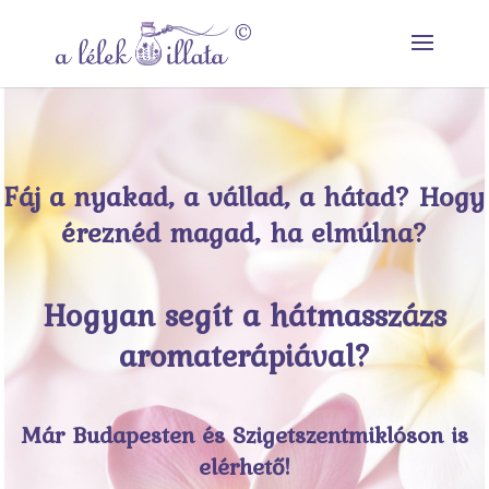
Fáj a nyakad, a vállad, a hátad? Hogy
éreznéd magad, ha elmúlna?
Hogyan segít a hátmasszázs
aromaterápiával?
Már Budapesten és Szigetszentmiklóson is
elérhető!