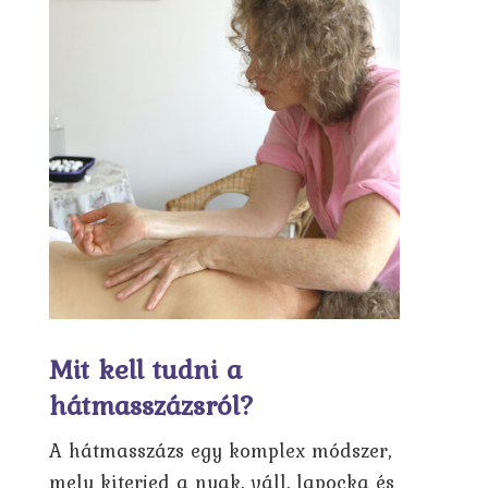
Mit kell tudni a
hátmasszázsról?
A hátmasszázs egy komplex módszer,
mely kiterjed a nyak, váll, lapocka és