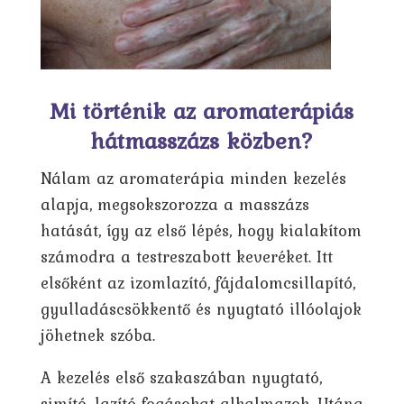
Mi történik az aromaterápiás
hátmasszázs közben?
Nálam az aromaterápia minden kezelés
alapja, megsokszorozza a masszázs
hatását, így az első lépés, hogy kialakítom
számodra a testreszabott keveréket. Itt
elsőként az izomlazító, fájdalomcsillapító,
gyulladáscsökkentő és nyugtató illóolajok
jöhetnek szóba.
A kezelés első szakaszában nyugtató,
simító, lazító fogásokat alkalmazok. Utána