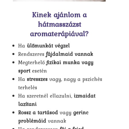
Kinek ajánlom a
hátmasszázst
aromaterápiával?
Ha
ülőmunkát végzel
Rendszeres
fájdalmaid vannak
Megterhelő
fizikai munka vagy
sport
esetén
Ha
stresszes
vagy, nagy a pszichés
terhelés
Ha szeretnél ellazulni,
izmaidat
lazítani
Rossz a tartásod
vagy
gerinc
problémáid
vannak