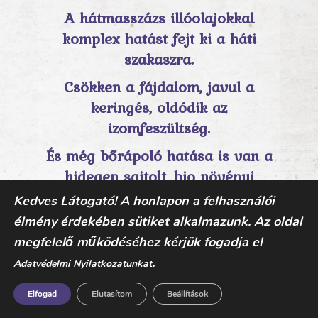
A hátmasszázs illóolajokkal
komplex hatást fejt ki a háti
szakaszra.
Csökken a fájdalom, javul a
keringés, oldódik az
izomfeszültség.
És még bőrápoló hatása is van a
hidegen sajtolt, bio növényi
olajoknak és illóolajoknak.
Kedves Látogató! A honlapon a felhasználói
Ne habozz kipróbálni!
élmény érdekében sütiket alkalmazunk. Az oldal
megfelelő működéséhez kérjük fogadja el
.
Adatvédelmi Nyilatkozatunkat
Elfogad
Elutasítom
Beállítások