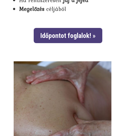
Ha rendszeresen
fáj a fejed
Megelőzés
céljából
Időpontot foglalok! »