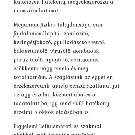
Különösen hatékony, megsokszorozza a
masszázs hatását.
Megannyi fizikai tulajdonsága van:
fájdalomcsillapító, izomlazító,
keringésfokozó, gyulladáscsökkentő,
baktériumölő, vírusölő, gombaölő,
parazitaölő, nyugtató, vérnyomás
csökkentő vagy emelő és még
sorolhatnám. A szaglásunk az egyetlen
érzékszervünk, amely cenzúrázatlanul jut
az agy érzelmi központjába és a
tudatalattiba, így rendkívül hatékony
érzelmi blokkok oldásában is.
Figyelem! Lelkiismereti és szakmai
okokból csak terápiás minőségű,