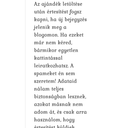
Az ajándék letöltése
után értesítést fogsz
kapni, ha új bejegyzés
jelenik meg a
blogomon. Ha ezeket
már nem kéred,
bármikor egyetlen
kattintással
leiratkozhatsz. A
spameket én sem
szeretem! Adataid
nálam teljes
biztonságban lesznek,
azokat másnak nem
adom át, és csak arra
használom, hogy
értesítést küldjek