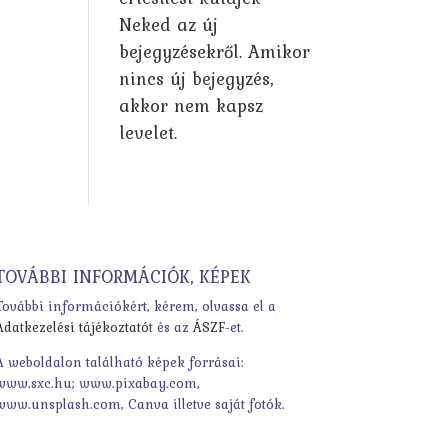
Neked az új
bejegyzésekről. Amikor
nincs új bejegyzés,
akkor nem kapsz
levelet.
TOVÁBBI INFORMÁCIÓK, KÉPEK
További információkért, kérem, olvassa el a
Adatkezelési tájékoztató
t és az
ÁSZF
-et.
A weboldalon található képek forrásai:
www.sxc.hu; www.pixabay.com,
www.unsplash.com, Canva illetve saját fotók.