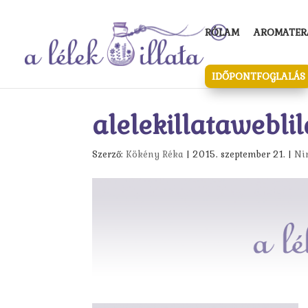
RÓLAM
AROMATERÁ
IDŐPONTFOGLALÁS
alelekillatawebli
Szerző:
Kökény Réka
|
2015. szeptember 21.
|
Ni