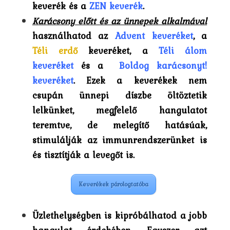
keverék és a
ZEN keverék
.
Karácsony előtt és az ünnepek alkalmával
használhatod az
Advent keveréket
, a
Téli erdő
keveréket, a
Téli álom
keveréket
és a
Boldog karácsonyt!
keveréket
. Ezek a keverékek nem
csupán ünnepi díszbe öltöztetik
lelkünket, megfelelő hangulatot
teremtve, de melegítő hatásúak,
stimulálják az immunrendszerünket is
és tisztítják a levegőt is.
Keverékek párologtatóba
Üzlethelységben is kipróbálhatod a jobb