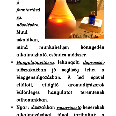
ó
fenntartásá
ra,
növelésére
.
Mind
iskolában,
mind munkahelyen könnyedén
alkalmazható, csöndes módszer.
Hangulatjavításra
, lehangolt,
depresszív
időszakokban jó segítség lehet a
kiegyensúlyozásban. A led égővel
ellátott, világító aromadiffúzorok
különleges hangulatot teremtenek
otthonunkban.
Nyári időszakban
rovarriasztó
keverékek
alkalmazásával távol tarthatjuk a