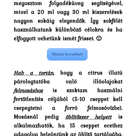
megosztom folyadéküveg segítségével,
mivel a 20 ml vagy 30 ml kiszerelések
nagyon sokáig elegendők. Így sokfélét
használhatunk különböző célokra és ha
elfogyott vehetünk ismét frisset. 🙂
Válassz keveréket!
Hab a tortán
, hogy a citrus illatú
párologtatóba való illóolajokat
felmosáshoz
is szoktam használni
fertőtlenítés céljából (5-10 cseppet kell
csepegtetni a forró felmosóvízbe).
Mosásnál pedig
öblítőszer helyett
is
alkalmazhatók, ha 15 cseppet ecethez
adagolva beleöntünk az öblítő tartályába,