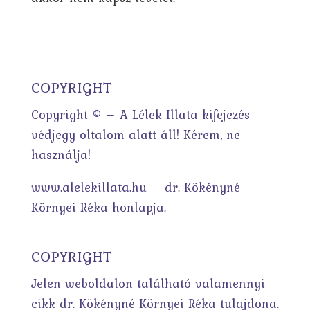
COPYRIGHT
Copyright © – A Lélek Illata kifejezés
védjegy oltalom alatt áll! Kérem, ne
használja!
www.alelekillata.hu – dr. Kökényné
Környei Réka honlapja.
COPYRIGHT
Jelen weboldalon található valamennyi
cikk dr. Kökényné Környei Réka tulajdona.