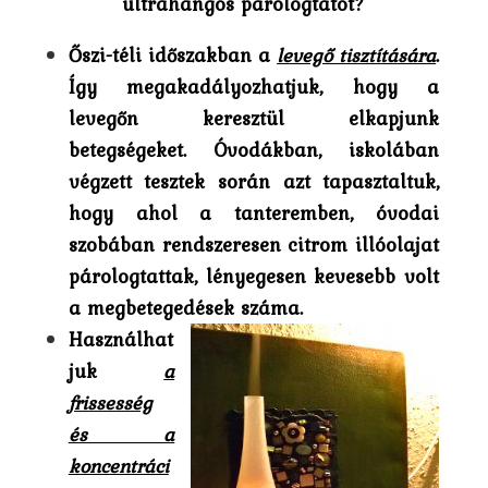
ultrahangos párologtatót?
Őszi-téli időszakban a
levegő tisztítására
.
Így megakadályozhatjuk, hogy a
levegőn keresztül elkapjunk
betegségeket. Óvodákban, iskolában
végzett tesztek során azt tapasztaltuk,
hogy ahol a tanteremben, óvodai
szobában rendszeresen citrom illóolajat
párologtattak, lényegesen kevesebb volt
a megbetegedések száma.
Használhat
juk
a
frissesség
és a
koncentráci