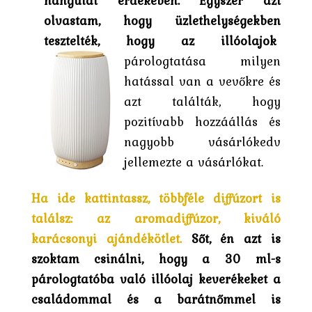
hangulat érdekében. Egyszer azt
olvastam, hogy üzlethelységekben
tesztelték, hogy az illóolajok
párologtatása milyen
hatással van a vevőkre és
azt találták, hogy
pozitívabb hozzáállás és
nagyobb vásárlókedv
jellemezte a vásárlókat.
Ha ide kattintassz, többféle diffúzort is
találsz: az aromadiffúzor, kiváló
karácsonyi ajándékötlet.
Sőt, én azt is
szoktam csinálni, hogy a 30 ml-s
párologtatóba való illóolaj keverékeket a
családommal és a barátnőmmel is