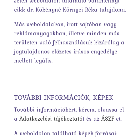
Jelen weboldalon található valamennyi
cikk dr. Kökényné Környei Réka tulajdona.
Más weboldalakon, írott sajtóban vagy
reklámanyagokban, illetve minden más
területen való felhasználásuk kizárólag a
jogtulajdonos előzetes írásos engedélye
mellett legális.
TOVÁBBI INFORMÁCIÓK, KÉPEK
További információkért, kérem, olvassa el
a
Adatkezelési tájékoztató
t és az
ÁSZF
-et.
A weboldalon található képek forrásai: