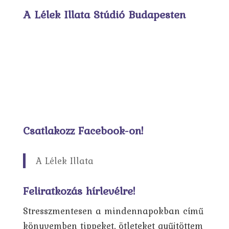
A Lélek Illata Stúdió Budapesten
Csatlakozz Facebook-on!
A Lélek Illata
Feliratkozás hírlevélre!
Stresszmentesen a mindennapokban című
könyvemben tippeket, ötleteket gyűjtöttem