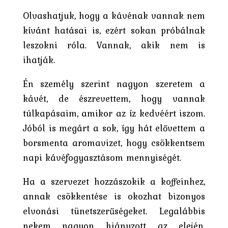
Olvashatjuk, hogy a kávénak vannak nem
kívánt hatásai is, ezért sokan próbálnak
leszokni róla. Vannak, akik nem is
ihatják.
Én személy szerint nagyon szeretem a
kávét, de észrevettem, hogy vannak
túlkapásaim, amikor az íz kedvéért iszom.
Jóból is megárt a sok, így hát elővettem a
borsmenta aromavizet, hogy csökkentsem
napi kávéfogyasztásom mennyiségét.
Ha a szervezet hozzászokik a koffeinhez,
annak csökkentése is okozhat bizonyos
elvonási tünetszerűségeket. Legalábbis
nekem nagyon hiányzott az elején.