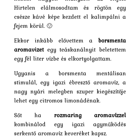
Hirtelen elálmosodtam és rögtön egy
csésze kávé képe kezdett el kalimpálni a
fejem körül. 🙂
Ekkor inkább elővettem a
borsmenta
aromavizet
egy teáskanálnyit beletettem
egy fél liter vízbe és elkortyolgattam.
Ugyanis a borsmenta mentálisan
stimulál, egy igazi ébresztő aromavíz, a
nagy nyári melegben szuper kiegészítője
lehet egy citromos limonádénak.
Sőt ha
rozmaring aromavízzel
kombinálod egy igazi agyműködés
serkentő aromavíz keveréket kapsz.