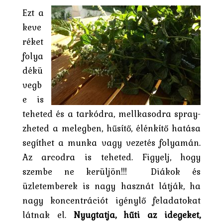
Ezt a
keve
réket
folya
dékü
vegb
e is
teheted és a tarkódra, mellkasodra spray-
zheted a melegben, hűsítő, élénkítő hatása
segíthet a munka vagy vezetés folyamán.
Az arcodra is teheted. Figyelj, hogy
szembe ne kerüljön!!! Diákok és
üzletemberek is nagy hasznát látják, ha
nagy koncentrációt igénylő feladatokat
látnak el.
Nyugtatja, hűti az idegeket,