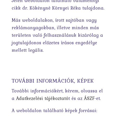
Jelen weboldalon található valamennyi
cikk dr. Kökényné Környei Réka tulajdona.
Más weboldalakon, írott sajtóban vagy
reklámanyagokban, illetve minden más
területen való felhasználásuk kizárólag a
jogtulajdonos előzetes írásos engedélye
mellett legális.
TOVÁBBI INFORMÁCIÓK, KÉPEK
További információkért, kérem, olvassa el
a
Adatkezelési tájékoztató
t és az
ÁSZF
-et.
A weboldalon található képek forrásai: