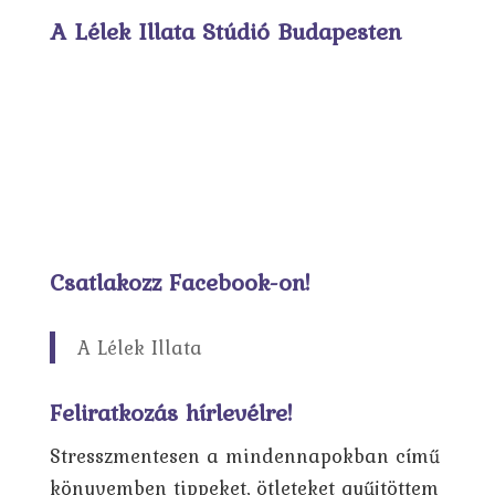
A Lélek Illata Stúdió Budapesten
Csatlakozz Facebook-on!
A Lélek Illata
Feliratkozás hírlevélre!
Stresszmentesen a mindennapokban című
könyvemben tippeket, ötleteket gyűjtöttem