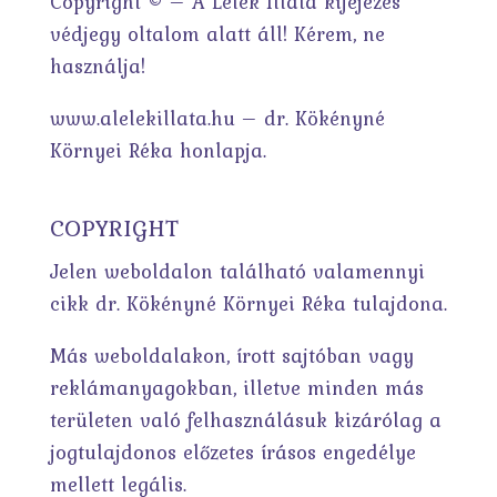
Copyright © – A Lélek Illata kifejezés
védjegy oltalom alatt áll! Kérem, ne
használja!
www.alelekillata.hu – dr. Kökényné
Környei Réka honlapja.
COPYRIGHT
Jelen weboldalon található valamennyi
cikk dr. Kökényné Környei Réka tulajdona.
Más weboldalakon, írott sajtóban vagy
reklámanyagokban, illetve minden más
területen való felhasználásuk kizárólag a
jogtulajdonos előzetes írásos engedélye
mellett legális.