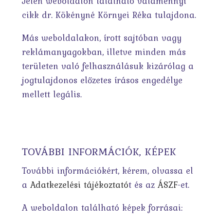
Jelen weboldalon található valamennyi
cikk dr. Kökényné Környei Réka tulajdona.
Más weboldalakon, írott sajtóban vagy
reklámanyagokban, illetve minden más
területen való felhasználásuk kizárólag a
jogtulajdonos előzetes írásos engedélye
mellett legális.
TOVÁBBI INFORMÁCIÓK, KÉPEK
További információkért, kérem, olvassa el
a
Adatkezelési tájékoztató
t és az
ÁSZF
-et.
A weboldalon található képek forrásai: