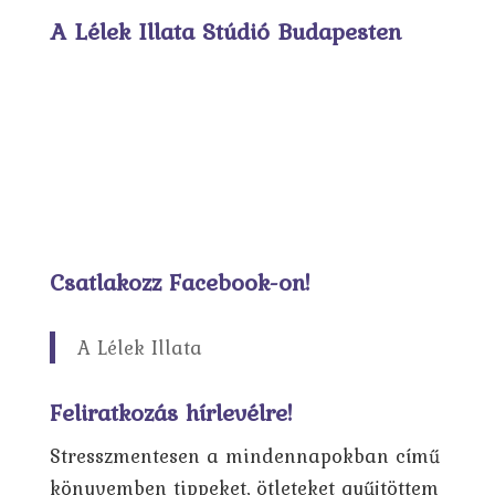
A Lélek Illata Stúdió Budapesten
Csatlakozz Facebook-on!
A Lélek Illata
Feliratkozás hírlevélre!
Stresszmentesen a mindennapokban című
könyvemben tippeket, ötleteket gyűjtöttem