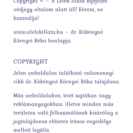
Copyright © – A Lélek Illata kifejezés
védjegy oltalom alatt áll! Kérem, ne
használja!
www.alelekillata.hu – dr. Kökényné
Környei Réka honlapja.
COPYRIGHT
Jelen weboldalon található valamennyi
cikk dr. Kökényné Környei Réka tulajdona.
Más weboldalakon, írott sajtóban vagy
reklámanyagokban, illetve minden más
területen való felhasználásuk kizárólag a
jogtulajdonos előzetes írásos engedélye
mellett legális.