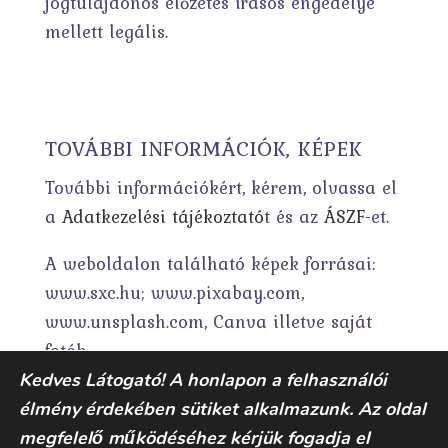
jogtulajdonos előzetes írásos engedélye
mellett legális.
TOVÁBBI INFORMÁCIÓK, KÉPEK
További információkért, kérem, olvassa el
a
Adatkezelési tájékoztató
t és az
ÁSZF
-et.
A weboldalon található képek forrásai:
www.sxc.hu; www.pixabay.com,
www.unsplash.com, Canva illetve saját
fotók.
Kedves Látogató! A honlapon a felhasználói
élmény érdekében sütiket alkalmazunk. Az oldal
megfelelő működéséhez kérjük fogadja el