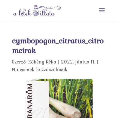
cymbopogon_citratus_citro
mcirok
Szerző:
Kökény Réka
|
2022. június 11.
|
Nincsenek hozzászólások