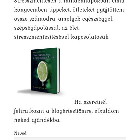
Stresszmentesen a mindennapokban című
könyvemben tippeket, ötleteket gyűjtöttem
össze számodra, amelyek egészséggel,
szépségápolással, az élet
stresszmentesítésével kapcsolatosak.
Ha szeretnél
feliratkozni a blogértesítőmre, elküldöm
neked ajándékba.
Neved: