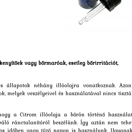
kenyítőek vagy bőrmaróak, esetleg bőrirritációt,
és állapotok néhány illóolajra vonatkoznak. Azo
ok, melyek veszélyeivel és használatával nincs tiszt
ogy a Citrom illóolaja a bőrön történő használa
iváló ránctalanítóról beszélünk. Így aztán nem tehe
os időben vagy tűző napon is használunk. Ugyana