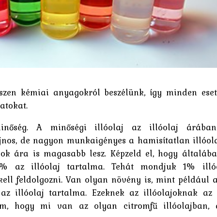
hiszen kémiai anyagokról beszélünk, így minden ese
atokat.
inőség. A minőségi illóolaj az illóolaj árába
jnos, de nagyon munkaigényes a hamisítatlan illóol
ajok ára is magasabb lesz. Képzeld el, hogy általáb
-2% az illóolaj tartalma. Tehát mondjuk 1% illó
ll feldolgozni. Van olyan növény is, mint például a
z illóolaj tartalma. Ezeknek az illóolajoknak az
m, hogy mi van az olyan citromfű illóolajban,