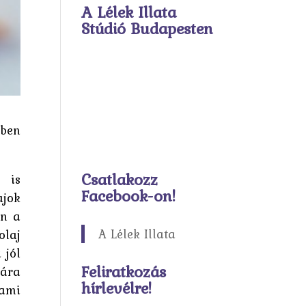
A Lélek Illata
Stúdió Budapesten
tben
Csatlakozz
n is
Facebook-on!
ajok
an a
A Lélek Illata
olaj
 jól
Feliratkozás
 ára
hírlevélre!
 ami