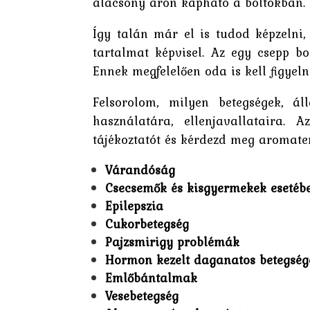
alacsony áron kapható a boltokban.
Így talán már el is tudod képzelni
tartalmat képvisel. Az egy csepp bo
Ennek megfelelően oda is kell figyeln
Felsorolom, milyen betegségek, áll
használatára, ellenjavallataira. 
tájékoztatót és kérdezd meg aromate
Várandóság
Csecsemők és kisgyermekek esetéb
Epilepszia
Cukorbetegség
Pajzsmirigy problémák
Hormon kezelt daganatos betegség
Emlőbántalmak
Vesebetegség