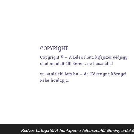
COPYRIGHT
Copyright © – A Lélek Illata kifejezés védjegy
oltalom alatt áll! Kérem, ne használja!
www.alelekillata.hu – dr. Kökényné Környei
Réka honlapja.
Kedves Látogató! A honlapon a felhasználói élmény érdek
© KÖKÉNY RÉKA 2011 | A LÉLEK ILLATA