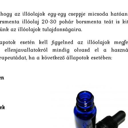
, hogy az illóolajok egy-egy cseppje micsoda hatóa
rsmenta illóolaj 20-30 pohár borsmenta teát is kit
ünk az illóolajok tulajdonságaira.
apotok esetén kell figyelned az illóolajok megfe
Az ellenjavallatokról mindig olvasd el a haszná
rapeutádat, ha a következő állapotok esetében:
en
ek