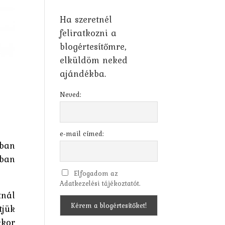
Ha szeretnél
feliratkozni a
blogértesítőmre,
elküldöm neked
ajándékba.
Neved:
e-mail címed:
nban
ában
Elfogadom az
Adatkezelési tájékoztatót.
tnál
tjük
kkor