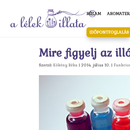
RÓLAM
AROMATERÁ
IDŐPONTFOGLALÁS
Mire figyelj az il
Szerző:
Kökény Réka
|
2014. július 10.
|
Funkcio