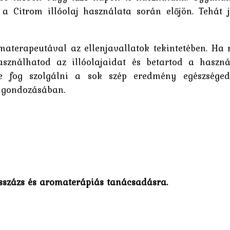
a Citrom illóolaj használata során előjön. Tehát 
materapeutával az ellenjavallatok tekintetében. Ha
sználhatod az illóolajaidat és betartod a haszná
e fog szolgálni a sok szép eredmény egészsége
 gondozásában.
százs és aromaterápiás tanácsadásra.