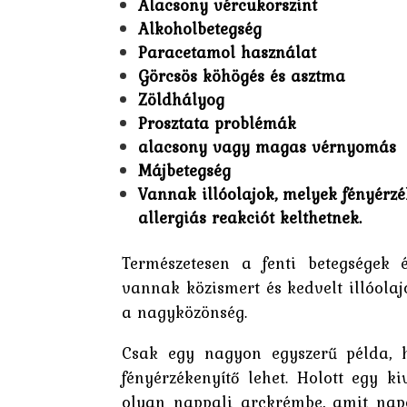
Alacsony vércukorszint
Alkoholbetegség
Paracetamol használat
Görcsös köhögés és asztma
Zöldhályog
Prosztata problémák
alacsony vagy magas vérnyomás
Májbetegség
Vannak illóolajok, melyek fényérzé
allergiás reakciót kelthetnek.
Természetesen a fenti betegségek 
vannak közismert és kedvelt illóolaj
a nagyközönség.
Csak egy nagyon egyszerű példa, h
fényérzékenyítő lehet. Holott egy k
olyan nappali arckrémbe, amit nap