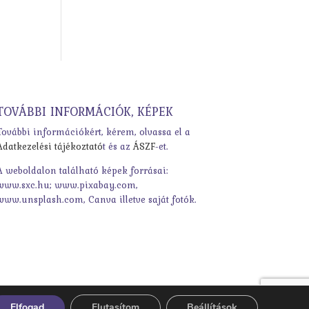
TOVÁBBI INFORMÁCIÓK, KÉPEK
További információkért, kérem, olvassa el a
Adatkezelési tájékoztató
t és az
ÁSZF
-et.
A weboldalon található képek forrásai:
www.sxc.hu; www.pixabay.com,
www.unsplash.com, Canva illetve saját fotók.
Elfogad
Elutasítom
Beállítások