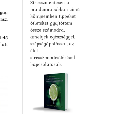
Stresszmentesen a
mindennapokban című
nyag
könyvemben tippeket,
esz.
ötleteket gyűjtöttem
össze számodra,
amelyek egészséggel,
lelő
szépségápolással, az
lati
élet
stresszmentesítésével
kapcsolatosak.