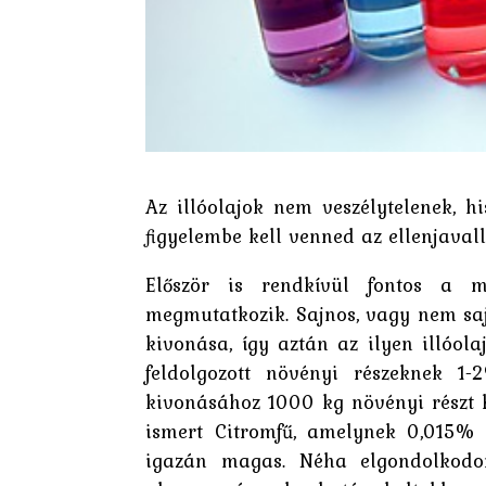
Az illóolajok nem veszélytelenek, 
figyelembe kell venned az ellenjavall
Először is rendkívül fontos a m
megmutatkozik. Sajnos, vagy nem sa
kivonása, így aztán az ilyen illóol
feldolgozott növényi részeknek 1
kivonásához 1000 kg növényi részt ke
ismert Citromfű, amelynek 0,015% a
igazán magas. Néha elgondolkodo