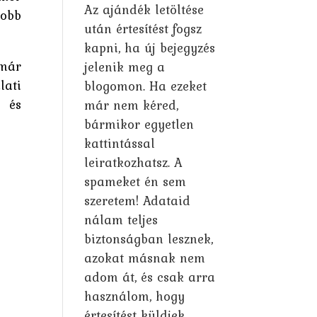
Az ajándék letöltése
jobb
után értesítést fogsz
kapni, ha új bejegyzés
 már
jelenik meg a
lati
blogomon. Ha ezeket
d és
már nem kéred,
bármikor egyetlen
kattintással
leiratkozhatsz. A
spameket én sem
szeretem! Adataid
nálam teljes
biztonságban lesznek,
azokat másnak nem
adom át, és csak arra
használom, hogy
értesítést küldjek