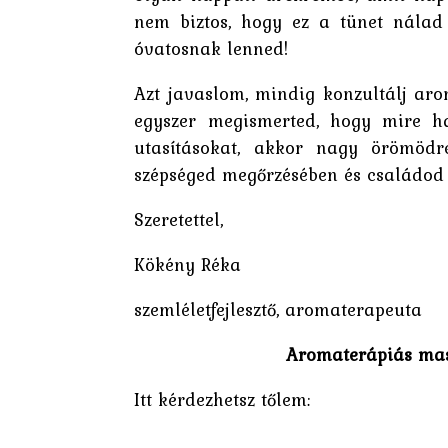
nem biztos, hogy ez a tünet nálad 
óvatosnak lenned!
Azt javaslom, mindig konzultálj aro
egyszer megismerted, hogy mire ha
utasításokat, akkor nagy örömödr
szépséged megőrzésében és családod
Szeretettel,
Kökény Réka
szemléletfejlesztő, aromaterapeuta
Aromaterápiás mas
Itt kérdezhetsz tőlem: