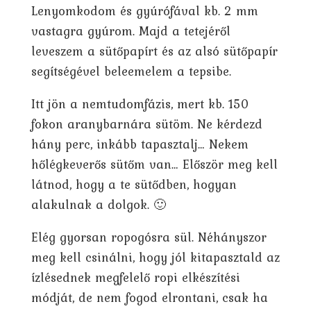
Lenyomkodom és gyúrófával kb. 2 mm
vastagra gyúrom. Majd a tetejéről
leveszem a sütőpapírt és az alsó sütőpapír
segítségével beleemelem a tepsibe.
Itt jön a nemtudomfázis, mert kb. 150
fokon aranybarnára sütöm. Ne kérdezd
hány perc, inkább tapasztalj… Nekem
hőlégkeverős sütőm van… Először meg kell
látnod, hogy a te sütődben, hogyan
alakulnak a dolgok. 🙂
Elég gyorsan ropogósra sül. Néhányszor
meg kell csinálni, hogy jól kitapasztald az
ízlésednek megfelelő ropi elkészítési
módját, de nem fogod elrontani, csak ha