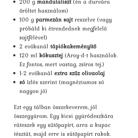
200 g
mandulaliszt
(én a durvára
őröltet használom)
100 g
parmezán sajt
reszelve (vagy
próbáld ki étrendednek megfelelő
sajtfélével)
2 evőkanál
tápiókakeményítő
120 ml
kókusztej
(Aroy-d-t használok.
Ez fontos, mert vastag, zsíros tej.)
1-2 evőkanál
extra szűz olivaolaj
só
ízlés szerint (magnéziumos só
nagyon jó)
Ezt egy tálban összekeverem, jól
összegyúrom. Egy kicsi gyúródeszkára
ráteszek egy sűtőpapírt, arra a kupac
tésztát, majd erre is sütőpapírt rakok.