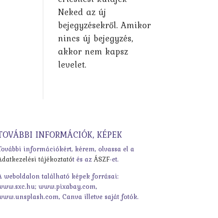
Neked az új
bejegyzésekről. Amikor
nincs új bejegyzés,
akkor nem kapsz
levelet.
TOVÁBBI INFORMÁCIÓK, KÉPEK
További információkért, kérem, olvassa el a
Adatkezelési tájékoztató
t és az
ÁSZF
-et.
A weboldalon található képek forrásai:
www.sxc.hu; www.pixabay.com,
www.unsplash.com, Canva illetve saját fotók.