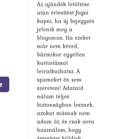
Az ajándék letöltése
után értesítést fogsz
kapni, ha új bejegyzés
jelenik meg a
blogomon. Ha ezeket
már nem kéred,
bármikor egyetlen
kattintással
leiratkozhatsz. A
spameket én sem
szeretem! Adataid
nálam teljes
biztonságban lesznek,
azokat másnak nem
adom át, és csak arra
használom, hogy
értesítést küldjek