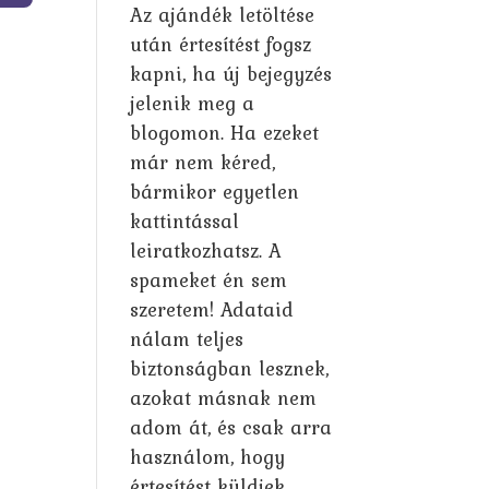
Az ajándék letöltése
után értesítést fogsz
kapni, ha új bejegyzés
jelenik meg a
blogomon. Ha ezeket
már nem kéred,
bármikor egyetlen
kattintással
leiratkozhatsz. A
spameket én sem
szeretem! Adataid
nálam teljes
biztonságban lesznek,
azokat másnak nem
adom át, és csak arra
használom, hogy
értesítést küldjek