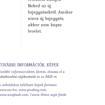
Neked az új
bejegyzésekről. Amikor
nincs új bejegyzés,
akkor nem kapsz
levelet.
TOVÁBBI INFORMÁCIÓK, KÉPEK
További információkért, kérem, olvassa el a
Adatkezelési tájékoztató
t és az
ÁSZF
-et.
A weboldalon található képek forrásai:
www.sxc.hu; www.pixabay.com,
www.unsplash.com, Canva illetve saját fotók.