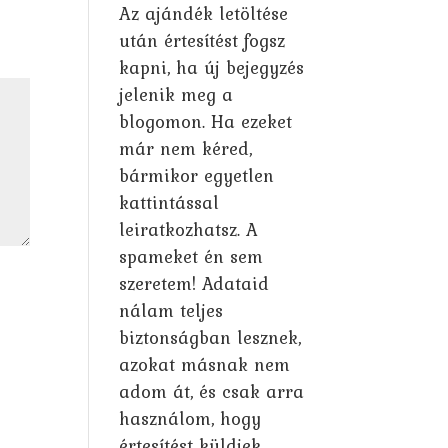
Az ajándék letöltése
után értesítést fogsz
kapni, ha új bejegyzés
jelenik meg a
blogomon. Ha ezeket
már nem kéred,
bármikor egyetlen
kattintással
leiratkozhatsz. A
spameket én sem
szeretem! Adataid
nálam teljes
biztonságban lesznek,
azokat másnak nem
adom át, és csak arra
használom, hogy
értesítést küldjek