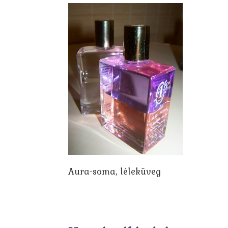
Aura-soma, léleküveg