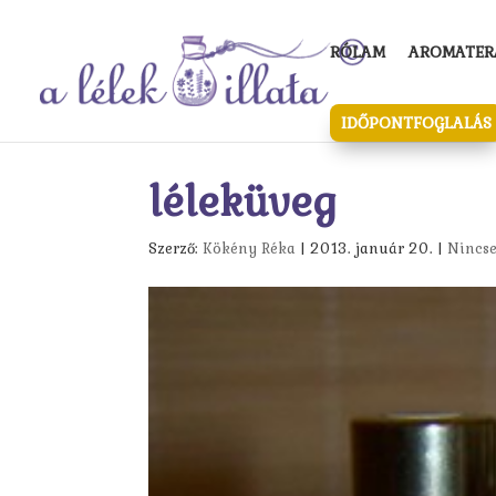
RÓLAM
AROMATERÁ
IDŐPONTFOGLALÁS
léleküveg
Szerző:
Kökény Réka
|
2013. január 20.
|
Nincse