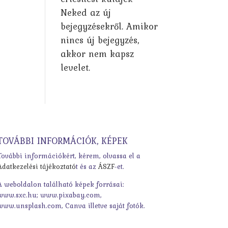
Neked az új
bejegyzésekről. Amikor
nincs új bejegyzés,
akkor nem kapsz
levelet.
TOVÁBBI INFORMÁCIÓK, KÉPEK
További információkért, kérem, olvassa el a
Adatkezelési tájékoztató
t és az
ÁSZF
-et.
A weboldalon található képek forrásai:
www.sxc.hu; www.pixabay.com,
www.unsplash.com, Canva illetve saját fotók.