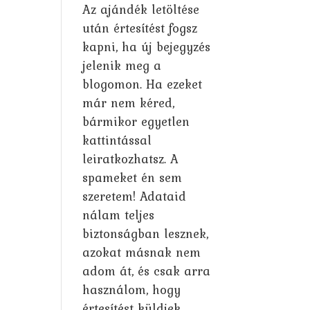
Az ajándék letöltése
után értesítést fogsz
kapni, ha új bejegyzés
jelenik meg a
blogomon. Ha ezeket
már nem kéred,
bármikor egyetlen
kattintással
leiratkozhatsz. A
spameket én sem
szeretem! Adataid
nálam teljes
biztonságban lesznek,
azokat másnak nem
adom át, és csak arra
használom, hogy
értesítést küldjek