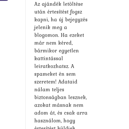
Az ajándék letöltése
után értesítést fogsz
kapni, ha új bejegyzés
jelenik meg a
blogomon. Ha ezeket
már nem kéred,
bármikor egyetlen
kattintással
leiratkozhatsz. A
spameket én sem
szeretem! Adataid
nálam teljes
biztonságban lesznek,
azokat másnak nem
adom át, és csak arra
használom, hogy
értesítést küldjek