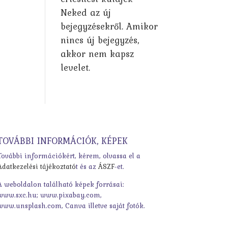
Neked az új
bejegyzésekről. Amikor
nincs új bejegyzés,
akkor nem kapsz
levelet.
TOVÁBBI INFORMÁCIÓK, KÉPEK
További információkért, kérem, olvassa el a
Adatkezelési tájékoztató
t és az
ÁSZF
-et.
A weboldalon található képek forrásai:
www.sxc.hu; www.pixabay.com,
www.unsplash.com, Canva illetve saját fotók.