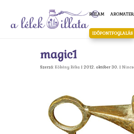
RÓLAM
AROMATERÁ
IDŐPONTFOGLALÁS
magic1
Szerző:
Kökény Réka
|
2012. október 30.
|
Nincs