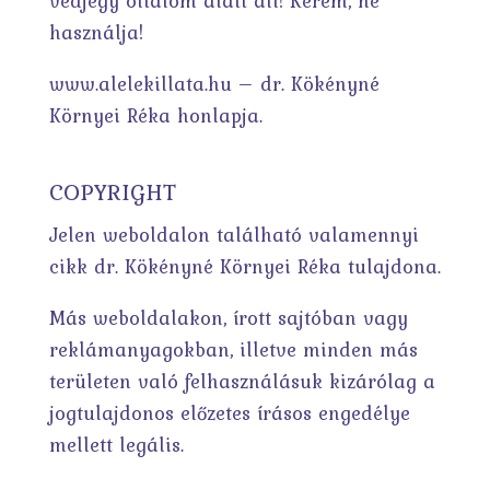
védjegy oltalom alatt áll! Kérem, ne
használja!
www.alelekillata.hu – dr. Kökényné
Környei Réka honlapja.
COPYRIGHT
Jelen weboldalon található valamennyi
cikk dr. Kökényné Környei Réka tulajdona.
Más weboldalakon, írott sajtóban vagy
reklámanyagokban, illetve minden más
területen való felhasználásuk kizárólag a
jogtulajdonos előzetes írásos engedélye
mellett legális.