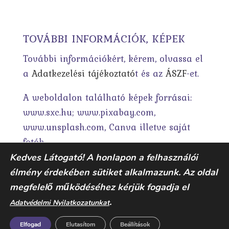
TOVÁBBI INFORMÁCIÓK, KÉPEK
További információkért, kérem, olvassa el
a
Adatkezelési tájékoztató
t és az
ÁSZF
-et.
A weboldalon található képek forrásai:
www.sxc.hu; www.pixabay.com,
www.unsplash.com, Canva illetve saját
fotók.
Kedves Látogató! A honlapon a felhasználói
élmény érdekében sütiket alkalmazunk. Az oldal
megfelelő működéséhez kérjük fogadja el
.
Adatvédelmi Nyilatkozatunkat
Elfogad
Elutasítom
Beállítások
© KÖKÉNY RÉKA 2011 | A LÉLEK ILLATA