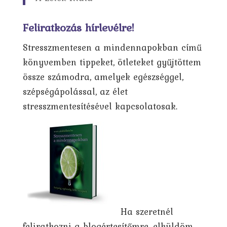
Feliratkozás hírlevélre!
Stresszmentesen a mindennapokban című
könyvemben tippeket, ötleteket gyűjtöttem
össze számodra, amelyek egészséggel,
szépségápolással, az élet
stresszmentesítésével kapcsolatosak.
Ha szeretnél
feliratkozni a blogértesítőmre, elküldöm