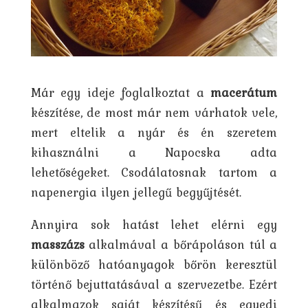
Már egy ideje foglalkoztat a
macerátum
készítése, de most már nem várhatok vele,
mert eltelik a nyár és én szeretem
kihasználni a Napocska adta
lehetőségeket. Csodálatosnak tartom a
napenergia ilyen jellegű begyűjtését.
Annyira sok hatást lehet elérni egy
masszázs
alkalmával a bőrápoláson túl a
különböző hatóanyagok bőrön keresztül
történő bejuttatásával a szervezetbe. Ezért
alkalmazok saját készítésű és egyedi