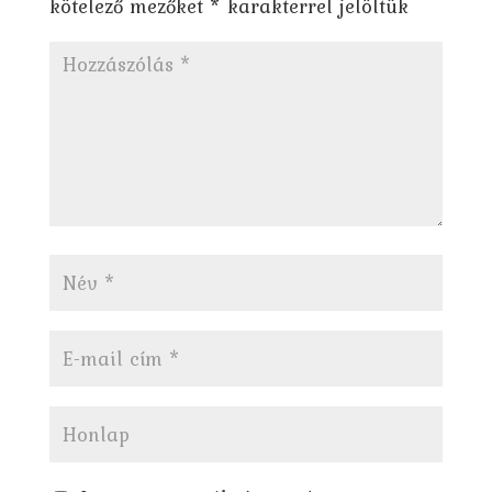
kötelező mezőket
*
karakterrel jelöltük