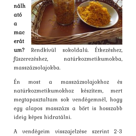
nálh
ató
a
mac
erát
um?
Rendkívül sokoldalú. Étkezéshez,
fűszerezéshez, natúrkozmetikumokba,
masszázsolajokba.
Én most a masszázsolajokhoz és
natúrkozmetikumokhoz készítem, mert
megtapasztaltam sok vendégemnél, hogy
egy alapos masszázs a bőrt is hosszabb
ideig képes hidratálni.
A vendégeim visszajelzése szerint 2-3