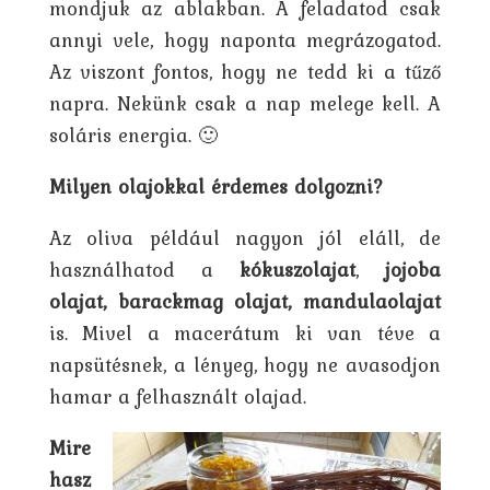
mondjuk az ablakban. A feladatod csak
annyi vele, hogy naponta megrázogatod.
Az viszont fontos, hogy ne tedd ki a tűző
napra. Nekünk csak a nap melege kell. A
soláris energia. 🙂
Milyen olajokkal érdemes dolgozni?
Az oliva például nagyon jól eláll, de
használhatod a
kókuszolajat
,
jojoba
olajat, barackmag olajat, mandulaolajat
is. Mivel a macerátum ki van téve a
napsütésnek, a lényeg, hogy ne avasodjon
hamar a felhasznált olajad.
Mire
hasz