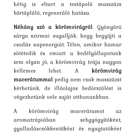
hétig is eltart a testápoló masszázs
bőrtápláló, regeneráló hatása.
Néhány szó a körömvirágról
: Gyönyörű
sárga szirmai sugallják, hogy begyűjti a
csodás napenergiát. Télen, amikor hamar
sötétedik és emiatt a kedélyállapotunk
sem olyan jó, a körömvirág teája nagyon
kellemes lehet. A
körömvirág
macerátummal
pedig nem csak masszázst
kérhetünk, de illóolajos bedörszölést is
végezhetünk vele saját otthonunkban.
A körömvirág macerátumot az
aromatrápiában sebgyógyítóként,
gyulladáscsökkentőként és nyugtatóként