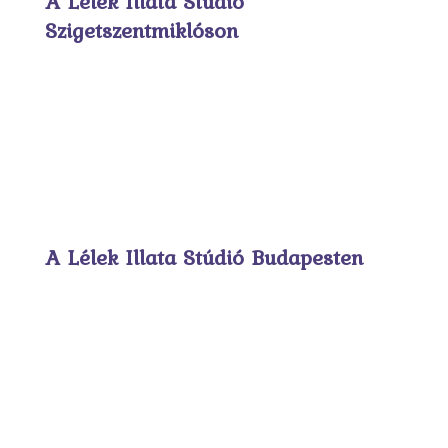
A Lélek Illata Stúdió
Szigetszentmiklóson
A Lélek Illata Stúdió Budapesten