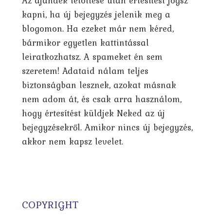
Az ajándék letöltése után értesítést fogsz
kapni, ha új bejegyzés jelenik meg a
blogomon. Ha ezeket már nem kéred,
bármikor egyetlen kattintással
leiratkozhatsz. A spameket én sem
szeretem! Adataid nálam teljes
biztonságban lesznek, azokat másnak
nem adom át, és csak arra használom,
hogy értesítést küldjek Neked az új
bejegyzésekről. Amikor nincs új bejegyzés,
akkor nem kapsz levelet.
COPYRIGHT