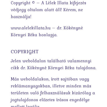
Copyright © – A Lélek Illata kifejezés
védjegy oltalom alatt áll! Kérem, ne
használja!
www.alelekillata.hu – dr. Kökényné
Környei Réka honlapja.
COPYRIGHT
Jelen weboldalon található valamennyi
cikk dr. Kökényné Környei Réka tulajdona.
Más weboldalakon, írott sajtóban vagy
reklámanyagokban, illetve minden más
területen való felhasználásuk kizárólag a
jogtulajdonos előzetes írásos engedélye
mellett legális.