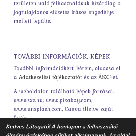
területen való felhasználásuk kizárólag a
jogtulajdonos előzetes írásos engedélye
mellett legális.
TOVÁBBI INFORMÁCIÓK, KÉPEK
További információkért, kérem, olvassa el
a
Adatkezelési tájékoztató
t és az
ÁSZF
-et.
A weboldalon található képek forrásai:
www.sxc.hu; www.pixabay.com,
www.unsplash.com, Canva illetve saját
fotók.
Kedves Látogató! A honlapon a felhasználói
élmény érdekében sütiket alkalmazunk. Az oldal