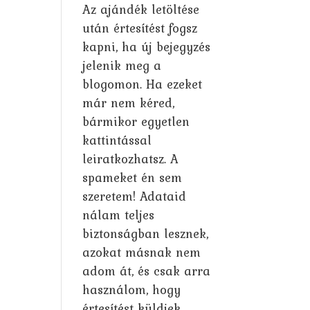
Az ajándék letöltése
után értesítést fogsz
kapni, ha új bejegyzés
jelenik meg a
blogomon. Ha ezeket
már nem kéred,
bármikor egyetlen
kattintással
leiratkozhatsz. A
spameket én sem
szeretem! Adataid
nálam teljes
biztonságban lesznek,
azokat másnak nem
adom át, és csak arra
használom, hogy
értesítést küldjek