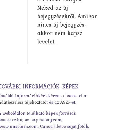
Neked az új
bejegyzésekről. Amikor
nincs új bejegyzés,
akkor nem kapsz
levelet.
TOVÁBBI INFORMÁCIÓK, KÉPEK
További információkért, kérem, olvassa el a
Adatkezelési tájékoztató
t és az
ÁSZF
-et.
A weboldalon található képek forrásai:
www.sxc.hu; www.pixabay.com,
www.unsplash.com, Canva illetve saját fotók.