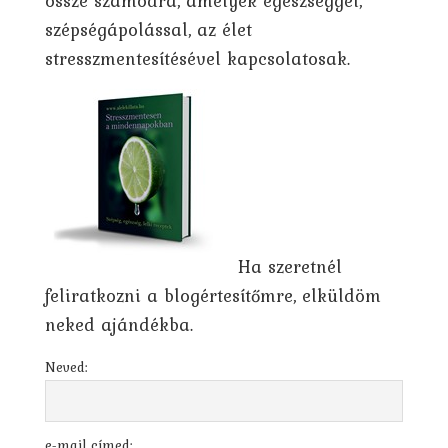
össze számodra, amelyek egészséggel,
szépségápolással, az élet
stresszmentesítésével kapcsolatosak.
Ha szeretnél
feliratkozni a blogértesítőmre, elküldöm
neked ajándékba.
Neved:
e-mail címed: