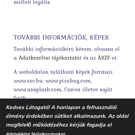
mellett legális.
TOVÁBBI INFORMÁCIÓK, KÉPEK
További információkért, kérem, olvassa el
a
Adatkezelési tájékoztató
t és az
ÁSZF
-et.
A weboldalon található képek forrásai:
www.sxc.hu; www.pixabay.com,
www.unsplash.com, Canva illetve saját
fotók.
Kedves Látogató! A honlapon a felhasználói
élmény érdekében sütiket alkalmazunk. Az oldal
megfelelő működéséhez kérjük fogadja el
.
Adatvédelmi Nyilatkozatunkat