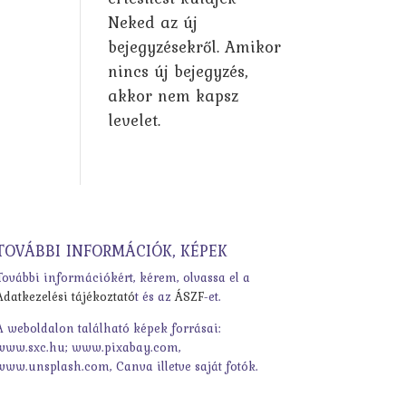
Neked az új
bejegyzésekről. Amikor
nincs új bejegyzés,
akkor nem kapsz
levelet.
TOVÁBBI INFORMÁCIÓK, KÉPEK
További információkért, kérem, olvassa el a
Adatkezelési tájékoztató
t és az
ÁSZF
-et.
A weboldalon található képek forrásai:
www.sxc.hu; www.pixabay.com,
www.unsplash.com, Canva illetve saját fotók.