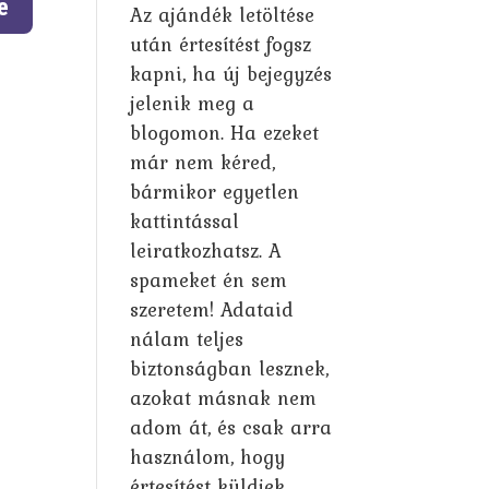
Az ajándék letöltése
után értesítést fogsz
kapni, ha új bejegyzés
jelenik meg a
blogomon. Ha ezeket
már nem kéred,
bármikor egyetlen
kattintással
leiratkozhatsz. A
spameket én sem
szeretem! Adataid
nálam teljes
biztonságban lesznek,
azokat másnak nem
adom át, és csak arra
használom, hogy
értesítést küldjek