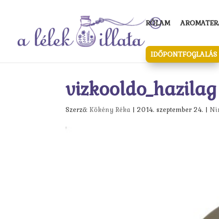
RÓLAM
AROMATERÁ
IDŐPONTFOGLALÁS
vizkooldo_hazilag
Szerző:
Kökény Réka
|
2014. szeptember 24.
|
Ni