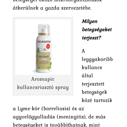
átkerülnek a gazda szervezetébe.
Milyen
betegségeket
terjeszt?
A
leggyakoribb
kullancs
által
Aromapic
terjesztett
kullancsriasztó spray
betegségek
közé tartozik
a Lyme-kór (borreliosis) és az
agyvelőgyulladás (meningitis), de más
betegségeket is továbbíthatnak, mint