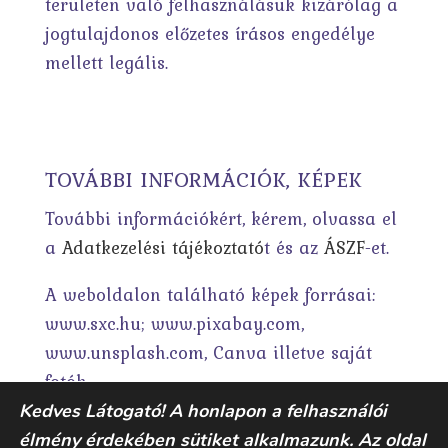
területen való felhasználásuk kizárólag a
jogtulajdonos előzetes írásos engedélye
mellett legális.
TOVÁBBI INFORMÁCIÓK, KÉPEK
További információkért, kérem, olvassa el
a
Adatkezelési tájékoztató
t és az
ÁSZF
-et.
A weboldalon található képek forrásai:
www.sxc.hu; www.pixabay.com,
www.unsplash.com, Canva illetve saját
fotók.
Kedves Látogató! A honlapon a felhasználói
élmény érdekében sütiket alkalmazunk. Az oldal