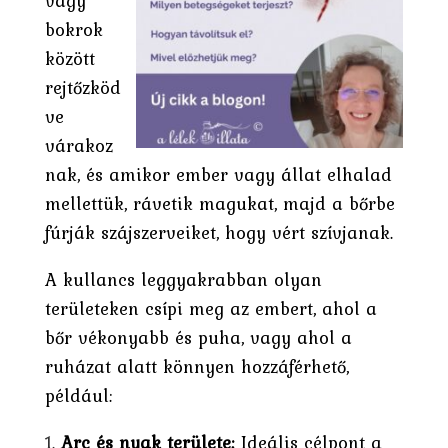
vagy
bokrok
között
rejtőzköd
ve
várakoz
nak, és amikor ember vagy állat elhalad
mellettük, rávetik magukat, majd a bőrbe
fúrják szájszerveiket, hogy vért szívjanak.
A kullancs leggyakrabban olyan
területeken csípi meg az embert, ahol a
bőr vékonyabb és puha, vagy ahol a
ruházat alatt könnyen hozzáférhető,
például:
Arc és nyak területe:
Ideális célpont a