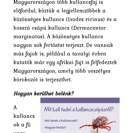
Magyarországon több kullancsfaj is
előfordul, köztük a legjellemzőbbek a
közönséges kullancs (Ixodes ricinus) és a
hosszú csápú kullancs (Dermacentor
marginatus). A közönséges kullancs
nagyon sok fertőzést terjeszt. De vannak
más fajok is, például a tavalyi évben
kutatók már egy afrikai fajt is felfedeztek
Magyarországon, amely több veszélyes
kórokozót is terjeszthet.
Hogyan kerülhet belénk?
A
kullancs
ok a fű