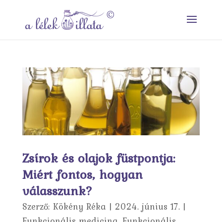
Zsírok és olajok füstpontja:
Miért fontos, hogyan
válasszunk?
Szerző:
Kökény Réka
|
2024. június 17.
|
Funkcionális medicina
,
Funkcionális