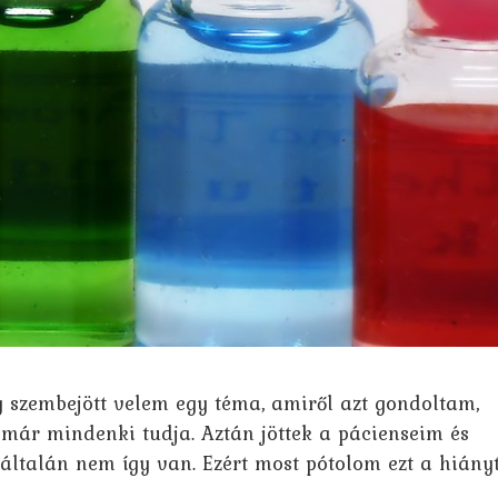
y szembejött velem egy téma, amiről azt gondoltam,
 már mindenki tudja. Aztán jöttek a pácienseim és
yáltalán nem így van. Ezért most pótolom ezt a hiányt