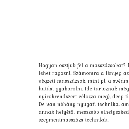
Hogyan osztjuk fel a masszázsokat? Én
lehet ragozni. Számomra a lényeg az
végzett masszázsok, mint pl. a svédma
hatást gyakorolni. Ide tartoznak még
nyirokrendszert célozza meg), deep ti
De van néhány nyugati technika, ami
annak helyétől messzebb elhelyezkedő
szegmentmasszázs technikái.