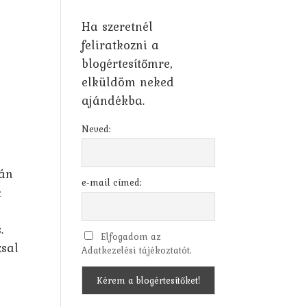
Ha szeretnél
feliratkozni a
blogértesítőmre,
elküldöm neked
ajándékba.
Neved:
ján
e-mail címed:
k
.
Elfogadom az
zsal
Adatkezelési tájékoztatót.