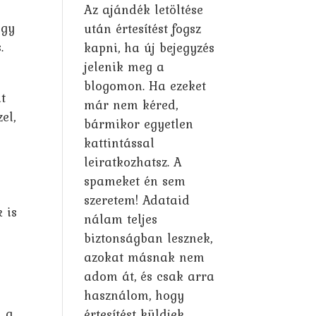
Az ajándék letöltése
ogy
után értesítést fogsz
.
kapni, ha új bejegyzés
jelenik meg a
blogomon. Ha ezeket
t
már nem kéred,
el,
bármikor egyetlen
kattintással
leiratkozhatsz. A
spameket én sem
szeretem! Adataid
 is
nálam teljes
biztonságban lesznek,
azokat másnak nem
adom át, és csak arra
használom, hogy
, a
értesítést küldjek