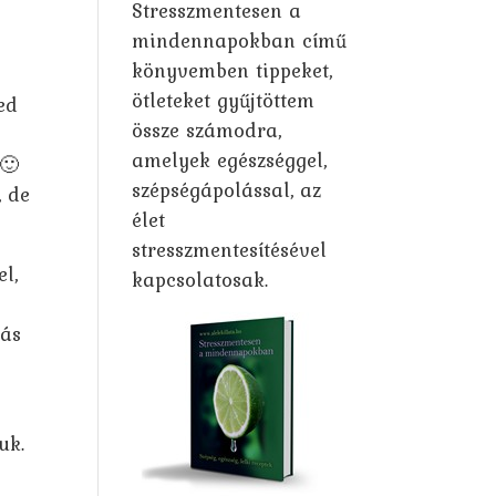
Stresszmentesen a
mindennapokban című
könyvemben tippeket,
ötleteket gyűjtöttem
ed
össze számodra,
amelyek egészséggel,
 🙂
szépségápolással, az
, de
élet
stresszmentesítésével
l,
kapcsolatosak.
más
uk.