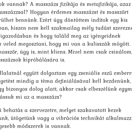
 vannak? A masszázs fizikája és metafizikája, azaz
masszázzsal? Hogyan érdemes masszázst és masszőrt
ülhet bennünk. Ezért úgy döntöttem indítok egy kis
ban, hiszen nem kell szakmailag mély tudást szerezn
eligazodásban és hogy találd meg az igényeidnek
ék veled megosztani, hogy mi van a kulisszák mögött.
masszőr, úgy is, mint kliens. Mivel nem csak csinálom
százsok kipróbálására is.
lalatnál együtt dolgoztam egy zseniális eszű emberre
getést mindig a téma definiálásával kell kezdenünk,
gy bizonyos dolog alatt, akkor csak elbeszélünk egy
Lássuk mi az a masszázs?
 behatás a szervezetre, melyet szakavatott kezek
tunk, ütögetünk vagy a vibrációs technikát alkalmazz
gesebb módszerek is vannak.