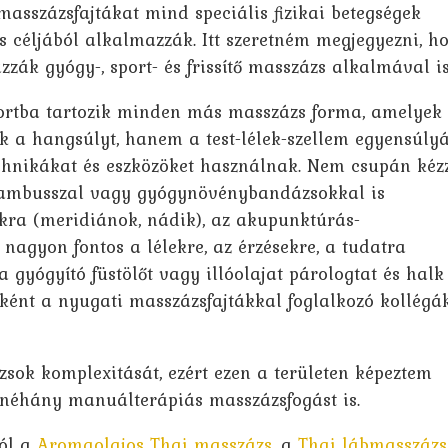
asszázsfajtákat mind speciális fizikai betegségek
ás céljából alkalmazzák. Itt szeretném megjegyezni, h
ák gyógy-, sport- és frissítő masszázs alkalmával is
portba tartozik minden más masszázs forma, amelyek
ik a hangsúlyt, hanem a test-lélek-szellem egyensúlyá
echnikákat és eszközöket használnak. Nem csupán kézz
g bambusszal vagy gyógynövénybandázsokkal is
kra (meridiánok, nádik), az akupunktúrás-
nagyon fontos a lélekre, az érzésekre, a tudatra
 gyógyító füstölőt vagy illóolajat párologtat és halk
bként a nyugati masszázsfajtákkal foglalkozó kollégák
sok komplexitását, ezért ezen a területen képeztem
néhány manuálterápiás masszázsfogást is.
ról a
Aromaolajos Thai masszázs
, a
Thai lábmasszázs