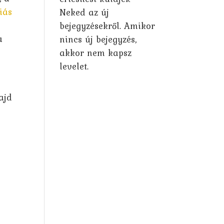
iás
Neked az új
bejegyzésekről. Amikor
a
nincs új bejegyzés,
akkor nem kapsz
levelet.
ajd