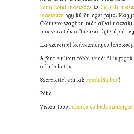
Lomi-Lomi masszázs
és
Cellulit mass
masszázs
egy különleges fajta, Mag
(Németországban már alkalmazzák), 
masszázst és a Bach-virágterápiát eg
Ha szeretnél kedvezményes lehetősége
A fent említett többi témáról is fogo
a linkeket is.
Szeretettel várlak
rendelőmben
!
Réka
Vissza többi
akciós és kedvezményes