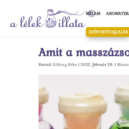
RÓLAM
AROMATERÁ
IDŐPONTFOGLALÁS
Amit a masszázso
Szerző:
Kökény Réka
|
2012. február 29.
|
Massz