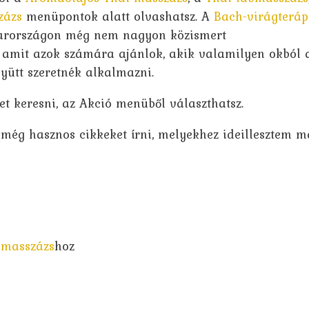
zázs
menüpontok alatt olvashatsz. A
Bach-virágteráp
yarországon még nem nagyon közismert
amit azok számára ajánlok, akik valamilyen okból 
yütt szeretnék alkalmazni.
t keresni, az Akció menüből választhatsz.
k még hasznos cikkeket írni, melyekhez ideillesztem m
 masszázs
hoz