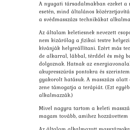
A nyugati társadalmakban ezeket a m
esetén, mind általános közérzetjavít
a svédmasszázs technikákat alkalmazz
Az általam keletiesnek nevezett cso
nem kizárólag a fizikai testre helyez
kívánják helyreállítani. Ezért más t
de alkarral, lábbal, térddel és mé
dolgoznak. Hatnak az energiavonala
akupresszúrás pontokra és szerintem 
gyakorolt hatásuk. A masszázs alatt a
zene támogatja a terápiát. (Ezt egyé
alkalmazzák.)
Mivel nagyra tartom a keleti masszáz
magam tovább, amihez hozzávettem 
Az általam alkalmazott masszázsok