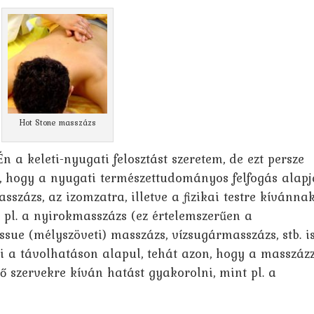
Hot Stone masszázs
 a keleti-nyugati felosztást szeretem, de ezt persze
, hogy a nyugati természettudományos felfogás alap
sszázs, az izomzatra, illetve a fizikai testre kívánna
 pl. a nyirokmasszázs (ez értelemszerűen a
ssue (mélyszöveti) masszázs, vízsugármasszázs, stb. is
 a távolhatáson alapul, tehát azon, hogy a masszáz
 szervekre kíván hatást gyakorolni, mint pl. a